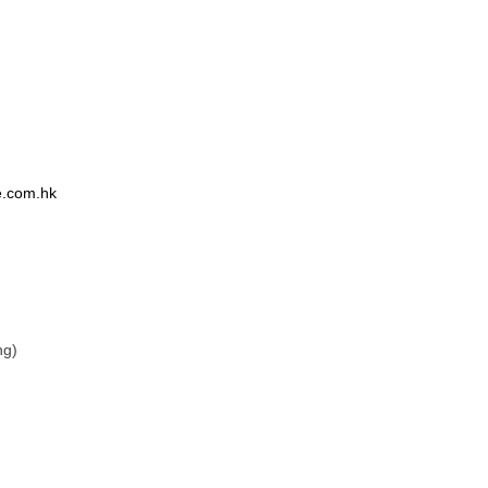
e.com.hk
ng)