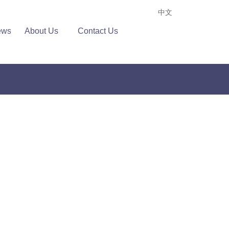
中文
ews
About Us
Contact Us