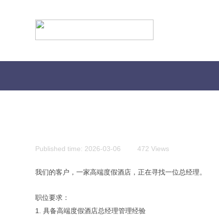
Published time:
2026-03-06
|
472
Views
|
我们的客户，一家高端度假酒店，正在寻找一位总经理。
职位要求：
贴心为您服务，快捷实现您的会计需求
1. 具备高端度假酒店总经理管理经验