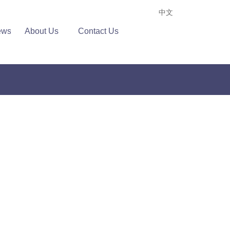
中文
ews
About Us
Contact Us