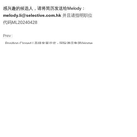
感兴趣的候选人，请将简历发送给Melody：
melody.li@selective.com.hk
并且请指明职位
代码ML20240428
Prev :
Position Closed | 高级发展总监 - 国际酒店集团(Home
base)
Next :
Position Closed | Development Director ( HK) 开发负责
人(香港）
Our Services
Employers
Candidates
Jobs
Consultation Hotline