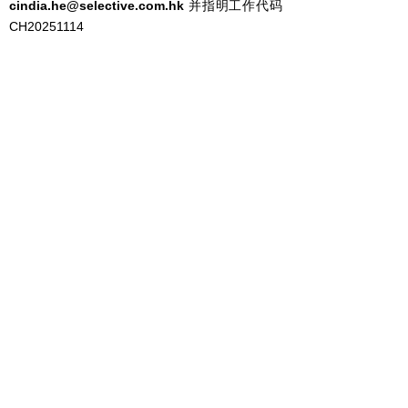
cindia.he@selective.com.hk
并指明工作代码
CH20251114
Prev :
Hiring | VP-F&B (Hainan) 餐饮副总裁（海南）
Next :
Position Closed | 总经理（上海）
Our Services
Employers
Candidates
Jobs
Consultation Hotline
+86 21 6362 1880
Copyright © Selective Executive Search Limited